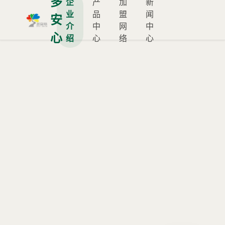
多
企
产
加
新
业
品
盟
闻
安
介
中
网
中
心
绍
心
络
心