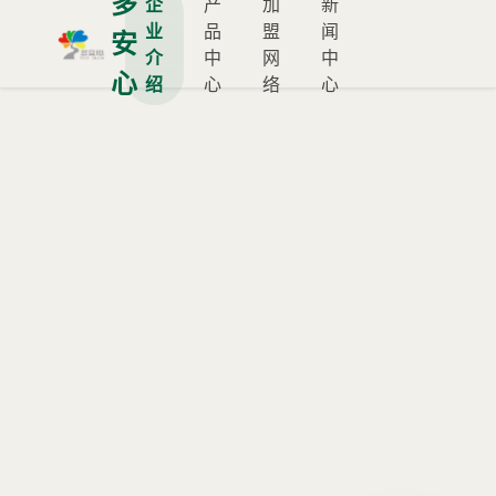
多
企
产
加
新
业
品
盟
闻
安
介
中
网
中
心
绍
心
络
心