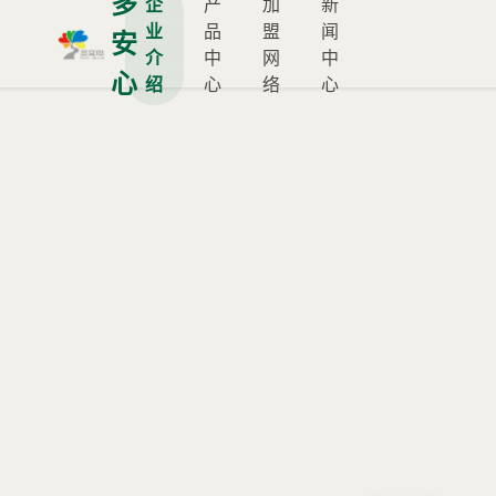
多
企
产
加
新
业
品
盟
闻
安
介
中
网
中
心
绍
心
络
心