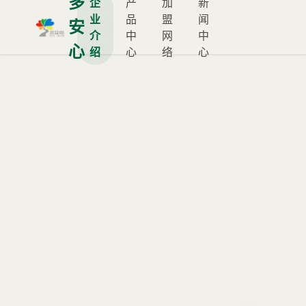
多
企
产
加
新
业
品
盟
闻
安
介
中
网
中
心
绍
心
络
心